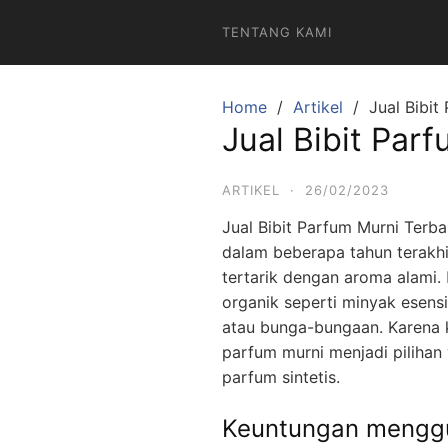
TENTANG KAMI
Home
Artikel
Jual Bibit
Jual Bibit Par
ARTIKEL
·
26/02/2023
Jual Bibit Parfum Murni Terba
dalam beberapa tahun terakhi
tertarik dengan aroma alami.
organik seperti minyak esens
atau bunga-bungaan. Karena ku
parfum murni menjadi pilihan
parfum sintetis.
Keuntungan mengg