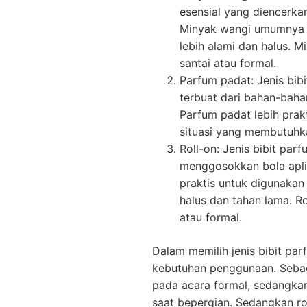
esensial yang diencerk
Minyak wangi umumnya 
lebih alami dan halus. 
santai atau formal.
Parfum padat: Jenis bib
terbuat dari bahan-bahan
Parfum padat lebih pra
situasi yang membutuhka
Roll-on: Jenis bibit par
menggosokkan bola aplik
praktis untuk digunaka
halus dan tahan lama. R
atau formal.
Dalam memilih jenis bibit par
kebutuhan penggunaan. Seba
pada acara formal, sedangkan
saat bepergian. Sedangkan ro